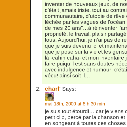
inventer de nouveaux jeux, de nou
c’était jamais triste, tout au con
communautaire, d’utopie de rêve é
léchée par les vagues de l’océan “
de mes 20 ans”…à réinventer l’a
propriété, le travail, plaisir partag
tous. Aujourd’hui, je n’ai pas de r
que je suis devenu ici et maintena
que je pose sur la vie et les gens
là -cahin caha- et mon inventaire 
faire puiqu’il est sans doutes néc
avec indulgence et humour- c’était
vécu! ainsi soit-il…
charl'
Says:
mai 18th, 2009 at 8 h 30 min
je suis tout étourdi… car je viens 
petit clip, bercé par la chanson et
en songeant à toutes ces choses 