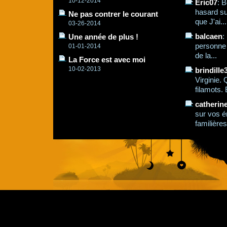
10-12-2014
Eric07
: B
hasard su
Ne pas contrer le courant
que J'ai...
03-26-2014
balcaen
:
Une année de plus !
personne q
01-01-2014
de la...
La Force est avec moi
10-02-2013
brindille
Virginie.
filamots. 
catherin
sur vos é
familières,