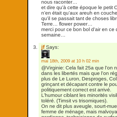
nous raconter…
et dire qu’à cette époque le petit C
n’en était qu’aux areuh en couch
qu’il se passait tant de choses libr
Terre… flower power…
merci pour ce bon bol d’air en ce
semaine…
jf
Says:
mai 18th, 2009 at 10 h 02 min
@Virginie: Cela fait 25a que l’on 
dans les libertés mais que l’on rég
plus de Le Luron, Desproges, Co
grinçant et décapant contre le pou
politiquement correct est arrivé.
L’humour ciblant les minorités visi
toléré. (Timsit vs trisomiques).
On ne dit plus aveugle, sourt-mue
femme de ménage, mais malvoyan