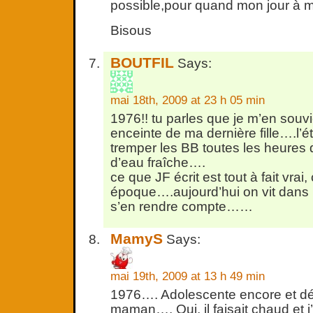
possible,pour quand mon jour à m
Bisous
BOUTFIL
Says:
mai 18th, 2009 at 23 h 05 min
1976!! tu parles que je m’en souvie
enceinte de ma dernière fille….l’été t
tremper les BB toutes les heures
d’eau fraîche….
ce que JF écrit est tout à fait vrai,
époque….aujourd’hui on vit dans
s’en rendre compte……
MamyS
Says:
mai 19th, 2009 at 13 h 49 min
1976…. Adolescente encore et dé
maman…. Oui, il faisait chaud et j’