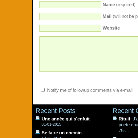
Name
(required)
Mail
(will not be 
Website
Notify me of followup comments via e-mail
Recent Posts
Recent
Une année qui s’enfuit
Rituit
: J
poète cha
01-01-2015
75-...
Se faire un chemin