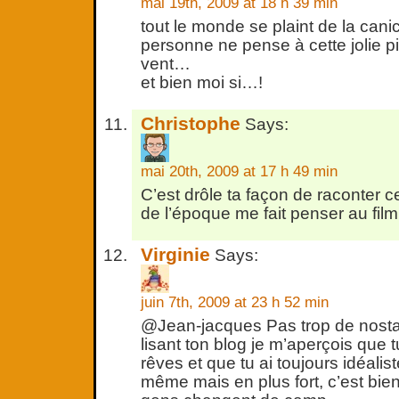
mai 19th, 2009 at 18 h 39 min
tout le monde se plaint de la canic
personne ne pense à cette jolie p
vent…
et bien moi si…!
Christophe
Says:
mai 20th, 2009 at 17 h 49 min
C’est drôle ta façon de raconter ce
de l’époque me fait penser au fil
Virginie
Says:
juin 7th, 2009 at 23 h 52 min
@Jean-jacques Pas trop de nostal
lisant ton blog je m’aperçois que 
rêves et que tu ai toujours idéalis
même mais en plus fort, c’est bien