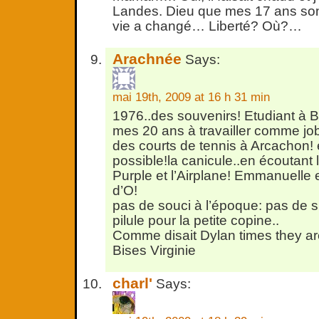
Landes. Dieu que mes 17 ans sont
vie a changé… Liberté? Où?…
Arachnée
Says:
mai 19th, 2009 at 16 h 31 min
1976..des souvenirs! Etudiant à B
mes 20 ans à travailler comme job
des courts de tennis à Arcachon! 
possible!la canicule..en écoutant
Purple et l’Airplane! Emmanuelle e
d’O!
pas de souci à l’époque: pas de si
pilule pour la petite copine..
Comme disait Dylan times they are
Bises Virginie
charl'
Says: