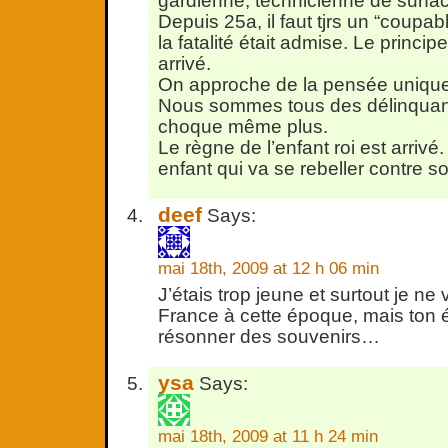
gardienne, technicienne de surf
Depuis 25a, il faut tjrs un “coupab
la fatalité était admise. Le princi
arrivé.
On approche de la pensée unique
Nous sommes tous des délinquant
choque même plus.
Le règne de l’enfant roi est arrivé
enfant qui va se rebeller contre so
deef
Says:
mai 18th, 2009 at 12 h 06 min
J’étais trop jeune et surtout je ne
France à cette époque, mais ton é
résonner des souvenirs…
ysa
Says:
mai 18th, 2009 at 11 h 24 min