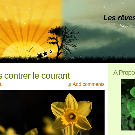
Les rêve
Virginie,
A Propo
 contrer le courant
L
Add comments