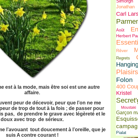
Simorgh
Jonathan
Carl Lar
Parmen
En
Août
Herbert Pa
Essenti
M
Rêver
Regrets
Hangin
Plaisirs
Folon
400 Cou
 est à la mode, mais être soi est une autre
affaire.
Kristel
Secret
souvent peur de décevoir, peur que l’on ne me
Moustaki
ur de trop de tout à la fois ; de passer pour
Garçon m
is pas, de prendre le grave avec légèreté et le
Esquiss
doux avec trop de sérieux.
campag
e l’avouant tout doucement à l’oreille, que je
Pialat
suis A contre courant !