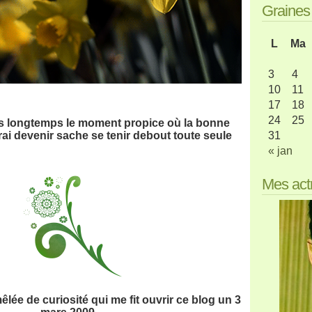
Graine
L
Ma
3
4
10
11
17
18
24
25
is longtemps le moment propice où la bonne
rai devenir sache se tenir debout toute seule
31
« jan
Mes act
lée de curiosité qui me fit ouvrir ce blog un 3