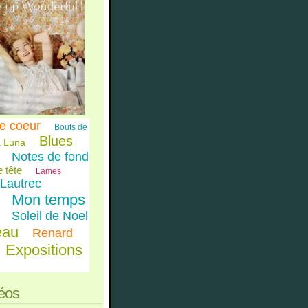
e coeur
Bouts de
Blues
 Luna
Notes de fond
 tête
Lames
Lautrec
Mon temps
Soleil de Noel
eau
Renard
Expositions
éos