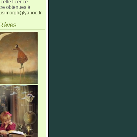
cette licence
tre obtenues à
usimorgh@yahoo.fr
.
 Rêves