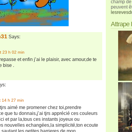
champ de 
peuvent ê
lesrevesd
Attrape
h31
Says:
t 23 h 02 min
repasse et enfin j’ai le plaisir, avec amour,de te
e bise .
ys:
t 14 h 27 min
ai tjrs aimé me promener chez toi,prendre
ce que tu donnais,j’ai tjrs apprécié ces couleurs
ici et par la,tous ces instants joyeux ou
es nouvelles echangées,la simplicité,ton ecoute
en sautant les petites barrieres de mon