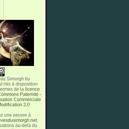
 du Simorgh
by
st mis à disposition
 termes de la
licence
Commons Paternité -
lisation Commerciale
odification 2.0
ur une oeuvre à
vesdusimorgh.net
.
sations au-delà du