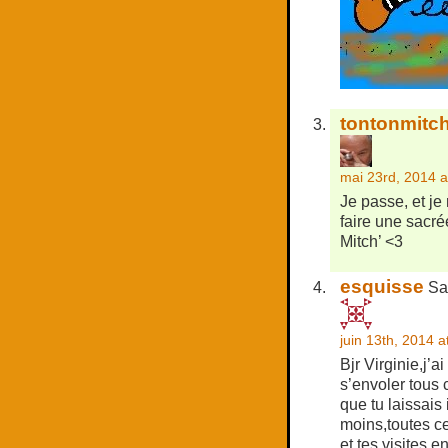
tontonmitc
mai 23rd, 2014 a
Je passe, et je 
faire une sacré
Mitch’ <3
esquisse
Sa
juin 13th, 2014 a
Bjr Virginie,j’
s’envoler tous 
que tu laissais 
moins,toutes c
et tes visites 