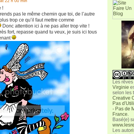
at 22 h 00 min
 !
ends pas le même chemin que toi, de l’autre
 plus trop ce qu’il faut mettre comme
Donc attention ici à ne pas aller trop vite !
ès fort, repasse quand tu veux, je suis ici tous
tenant
Les rêves
Virginie
e
selon les
Creative 
Pas d'Uti
- Pas de M
France
.
Basé(e) s
www.lesre
Les autori