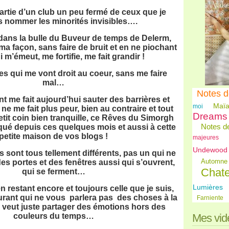
partie d’un club un peu fermé de ceux que je
s nommer les minorités invisibles….
ans la bulle du Buveur de temps de Delerm,
 ma façon, sans faire de bruit et en ne piochant
 m’émeut, me fortifie, me fait grandir !
hes qui me vont droit au coeur, sans me faire
mal…
Notes d
t me fait aujourd’hui sauter des barrières et
Maïa
moi
il ne me fait plus peur, bien au contraire et tout
Dreams
etit coin bien tranquille, ce Rêves du Simorgh
Notes de
ué depuis ces quelques mois et aussi à cette
petite maison de vos blogs !
majeures
Undewood
 sont tous tellement différents, pas un qui ne
Automne
es portes et des fenêtres aussi qui s’ouvrent,
Chat
qui se ferment…
Lumières
n restant encore et toujours celle que je suis,
courant qui ne vous parlera pas des choses à la
Farniente
 veut juste partager des émotions hors des
couleurs du temps…
Mes vid