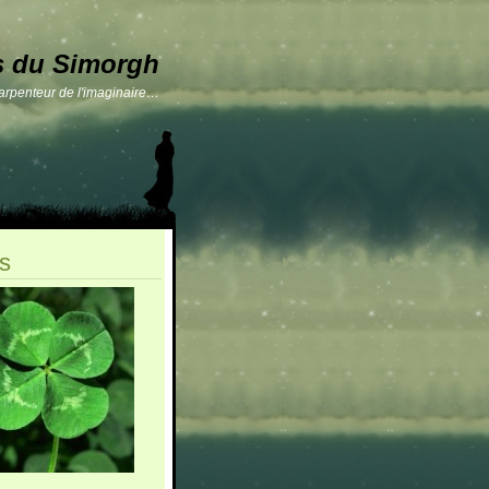
s du Simorgh
 arpenteur de l'imaginaire…
s