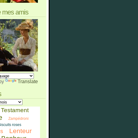
e mes amis
by
Translate
s
Testament
e
Zampédroni
iscuits roses
Lenteur
ps