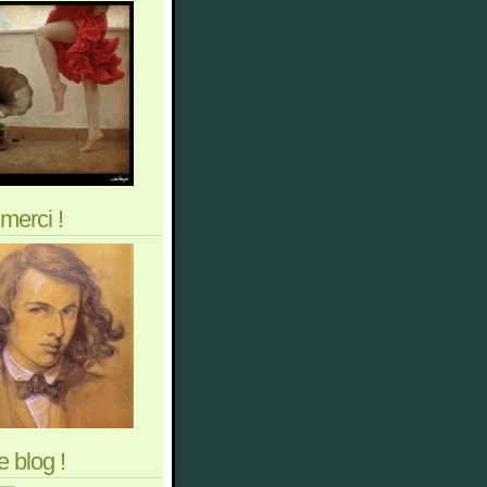
merci !
 blog !