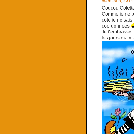
mars 26th, 2014 
Coucou Colette
Comme je ne pr
côté je ne sais
coordonnées
Je t’embrasse tr
les jours main