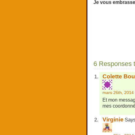
Je vous embrasse 
6 Responses to
Colette Bout
mars 26th, 2014 
Et mon message 
mes coordonné
Virginie
Says