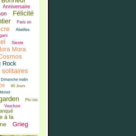
Bonheur
Anniversaire
Félicité
son
tier
Paris en
cre
Abeilles
gani
el
Sieste
ora Mora
Cosmos
g Rock
 solitaires
Dimanche matin
ps
80 Jours
Monet
'garden
Pic-nic
Vaucluse
anqué
e à la
Grieg
ne