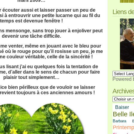
mars 2009…
r écouter aussi et laisser passer un peu de
Liens d
si à entrouvrir une petite lucarne qui au fil du
temps est devenue fenêtre !
s mensonge, sans trop jouer à enjoliver peut
devenir une tâche difficile.
 me venter, même en jouant avec le bleu pour
sé où le rouge pour qu’il rosisse un peu, je me
ne couleur véritable, celle de la sincérité !
us lisant j’ai eu quelques fois la tentation de
e, d’aller dans le sens de chacun pour faire
plaisir tout simplement…
Powered 
ice bien périlleux que de vouloir se laisser
Archive
 revient toujours à ces anciennes amours !
Baiser
Belle Il
Barbara
B
Printem