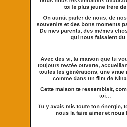
nous nous ressemblions beaucou
toi le plus jeune frère 
On aurait parler de nous, de no
souvenirs et des bons moments p
De mes parents, des mêmes chos
qui nous faisaient du 
Avec des si, ta maison que tu voul
toujours restée ouverte, accueillan
toutes les générations, une vraie
comme dans un film de Nin
Cette maison te ressemblait, com
toi…
Tu y avais mis toute ton énergie, 
nous la faire aimer et nous