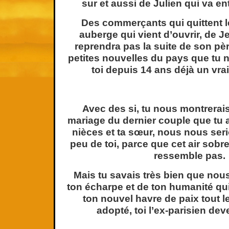
sur et aussi de Julien qui va en
Des commerçants qui quittent le
auberge qui vient d’ouvrir, de 
reprendra pas la suite de son pèr
petites nouvelles du pays que tu n
toi depuis 14 ans déjà un vra
Avec des si, tu nous montrerai
mariage du dernier couple que tu a
nièces et ta sœur, nous nous se
peu de toi, parce que cet air sobre
ressemble pas.
Mais tu savais très bien que nous
ton écharpe et de ton humanité qui
ton nouvel havre de paix tout le
adopté, toi l’ex-parisien d