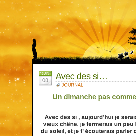
Avec des si…
JUIN
08
JOURNAL
Un dimanche pas comme 
Avec des si , aujourd’hui je sera
vieux chêne, je fermerais un peu
du soleil, et je t’ écouterais parler