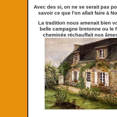
Avec des si, on ne se serait pas po
savoir ce que l’on allait faire à 
La tradition nous amenait bien v
belle campagne bretonne ou le f
cheminée réchauffait nos âmes