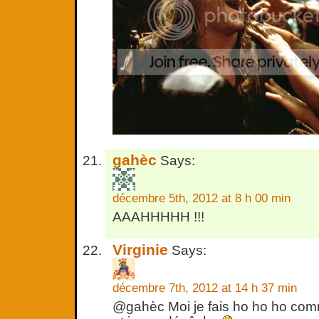
gahèc
Says:
décembre 5th, 2012 at 8 h 00 min
AAAHHHHH !!!
Virginie
Says:
décembre 7th, 2012 at 14 h 37 min
@gahèc Moi je fais ho ho ho com