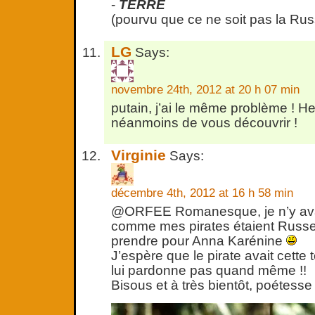
-
TERRE
(pourvu que ce ne soit pas la Ru
LG
Says:
novembre 24th, 2012 at 20 h 07 min
putain, j’ai le même problème ! H
néanmoins de vous découvrir !
Virginie
Says:
décembre 4th, 2012 at 16 h 58 min
@ORFEE Romanesque, je n’y ava
comme mes pirates étaient Russe
prendre pour Anna Karénine
J’espère que le pirate avait cette t
lui pardonne pas quand même !!
Bisous et à très bientôt, poétesse 