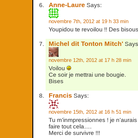
Anne-Laure
Says:
novembre 7th, 2012 at 19 h 33 min
Youpidou te revoilou !! Des bisous
Michel dit Tonton Mitch'
Says
novembre 12th, 2012 at 17 h 28 min
Voilou
Ce soir je mettrai une bougie.
Bises
Francis
Says:
novembre 15th, 2012 at 16 h 51 min
Tu m’inmpressionnes ! je n’aurais
faire tout cela….
Merci de survivre !!!