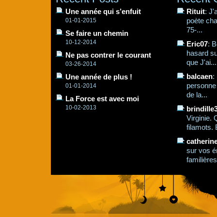
Une année qui s’enfuit
Rituit
: J
poète cha
01-01-2015
75-...
Se faire un chemin
10-12-2014
Eric07
: B
hasard su
Ne pas contrer le courant
que J'ai...
03-26-2014
balcaen
:
Une année de plus !
personne q
01-01-2014
de la...
La Force est avec moi
10-02-2013
brindille
Virginie.
filamots. 
catherin
sur vos é
familières,