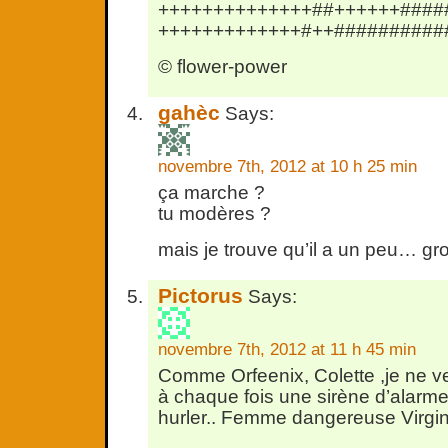
++++++++++++++##++++++####
+++++++++++++#++##########
© flower-power
gahèc
Says:
novembre 7th, 2012 at 10 h 25 min
ça marche ?
tu modères ?
mais je trouve qu’il a un peu… gr
Pictorus
Says:
novembre 7th, 2012 at 11 h 45 min
Comme Orfeenix, Colette ,je ne ven
à chaque fois une sirène d’alarme
hurler.. Femme dangereuse Virgini