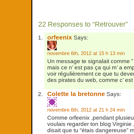
22 Responses to “Retrouver”
orfeenix
Says:
novembre 6th, 2012 at 15 h 13 min
Un message te signalait comme ”
mais ce n’ est pas ça qui m’ a e
voir régulièrement ce que tu deve
des pirates du web, comme c’ es
Colette la bretonne
Says:
novembre 6th, 2012 at 21 h 24 min
Comme orfeenix ,pendant plusieur
voulais regarder ton blog Virgin
disait que tu “étais dangereuse” m