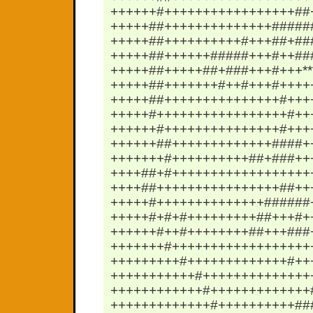
++++++#+++++++++++++++++##
+++++##++++++++++++++#####
+++++##++++++++++#+++##+##
+++++##++++++#####+++#++##
+++++##+++++##+###+++#+++**
+++++##+++++++#++#+++#++++
+++++##+++++++++++++++#+++
+++++#+++++++++++++++++#++
++++++#+++++++++++++++#+++
++++++##+++++++++++++####+
+++++++#++++++++++##+###++
++++##+#++++++++++++++++++
++++##++++++++++++++++##++
+++++#++++++++++++++######
+++++#+#+#+++++++++##+++#+
++++++#++#++++++++##+++###
+++++++#++++++++++++++++++
+++++++++#+++++++++++++#++
+++++++++++#++++++++++++++
++++++++++++#+++++++++++++
+++++++++++++#++++++++++##