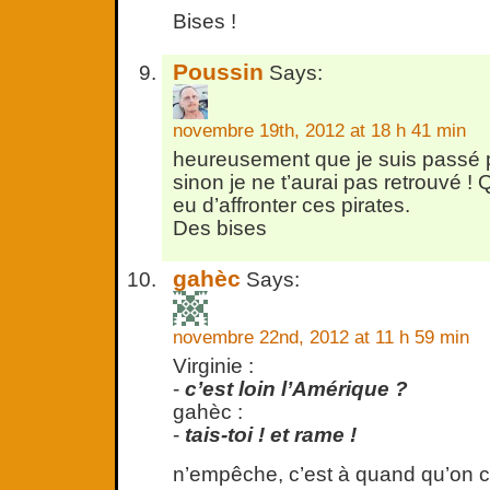
Bises !
Poussin
Says:
novembre 19th, 2012 at 18 h 41 min
heureusement que je suis passé
sinon je ne t’aurai pas retrouvé !
eu d’affronter ces pirates.
Des bises
gahèc
Says:
novembre 22nd, 2012 at 11 h 59 min
Virginie :
-
c’est loin l’Amérique ?
gahèc :
-
tais-toi ! et rame !
n’empêche, c’est à quand qu’on cr