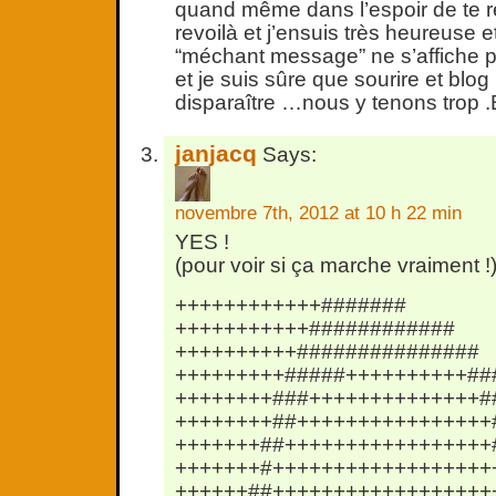
quand même dans l’espoir de te re
revoilà et j’ensuis très heureuse et
“méchant message” ne s’affiche 
et je suis sûre que sourire et blo
disparaître …nous y tenons trop .
janjacq
Says:
novembre 7th, 2012 at 10 h 22 min
YES !
(pour voir si ça marche vraiment !
++++++++++++#######
+++++++++++############
++++++++++###############
+++++++++#####++++++++++##
++++++++###++++++++++++++#
++++++++##++++++++++++++++
+++++++##+++++++++++++++++
+++++++#++++++++++++++++++
++++++##++++++++++++++++++