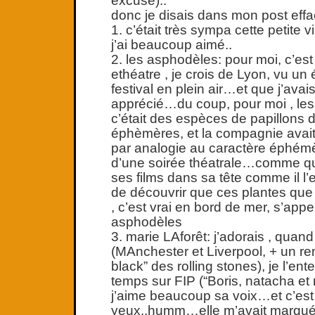
excuse)..
donc je disais dans mon post eff
1. c’était très sympa cette petite v
j’ai beaucoup aimé..
2. les asphodèles: pour moi, c’e
ethéatre , je crois de Lyon, vu un 
festival en plein air…et que j’ava
apprécié…du coup, pour moi , le
c’était des espèces de papillons d
éphèmères, et la compagnie avait
par analogie au caractère éphémè
d’une soirée théatrale…comme quo
ses films dans sa tête comme il l
de découvrir que ces plantes que 
, c’est vrai en bord de mer, s’appe
asphodèles
3. marie LAforêt: j’adorais , quand j
(MAnchester et Liverpool, + un rem
black” des rolling stones), je l’e
temps sur FIP (“Boris, natacha et
j’aime beaucoup sa voix…et c’est 
yeux..humm…elle m’avait marqué 