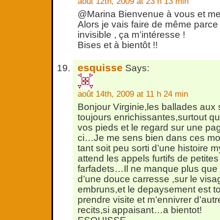
août 12th, 2009 at 23 h 13 min
@Marina Bienvenue à vous et mer
Alors je vais faire de même parc
invisible , ça m’intéresse !
Bises et à bientôt !!
esquisse
Says:
août 14th, 2009 at 11 h 24 min
Bonjour Virginie,les ballades aux
toujours enrichissantes,surtout 
vos pieds et le regard sur une p
ci…Je me sens bien dans ces mo
tant soit peu sorti d’une histoire 
attend les appels furtifs de petites
farfadets…Il ne manque plus que 
d’une douce carresse ,sur le visa
embruns,et le depaysement est to
prendre visite et m’ennivrer d’aut
recits,si appaisant…a bientot!