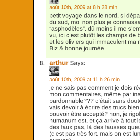
août 10th, 2009 at 8 h 28 min
petit voyage dans le nord, si dépay
du sud, moi non plus je connaissa
“asphodèles”, dû moins il me s’em
vu, ici c’est plutôt les champs de 
et les oliviers qui immaculent ma 
Biz & bonne journée..
arthur
Says:
août 10th, 2009 at 11 h 26 min
je ne sais pas comment je dois r
mon commentaires, même par ina
pardonnable??? c’était sans doute 
vais devoir à écrire des trucs bi
pouvoir être accepté? non, je rig
humanum est, et ça arrive à tout 
des faux pas, là des fausses que
(c’est pas très fort, mais on est lu