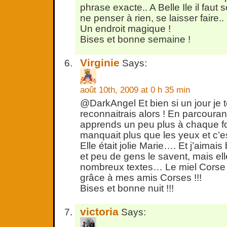
phrase exacte.. A Belle Ile il faut 
ne penser à rien, se laisser faire..
Un endroit magique !
Bises et bonne semaine !
Virginie
Says:
août 10th, 2009 at 0 h 35 min
@DarkAngel Et bien si un jour je te
reconnaitrais alors ! En parcouran
apprends un peu plus à chaque foi
manquait plus que les yeux et c’est
Elle était jolie Marie…. Et j’aimai
et peu de gens le savent, mais ell
nombreux textes… Le miel Corse j
grâce à mes amis Corses !!!
Bises et bonne nuit !!!
victoria
Says: