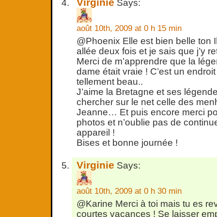
Virginie
Says:
août 10th, 2009 at 0 h 15 min
@Phoenix Elle est bien belle ton Ile
allée deux fois et je sais que j’y re
Merci de m’apprendre que la légen
dame était vraie ! C’est un endro
tellement beau..
J’aime la Bretagne et ses légendes
chercher sur le net celle des men
Jeanne… Et puis encore merci pou
photos et n’oublie pas de continu
appareil !
Bises et bonne journée !
Virginie
Says:
août 10th, 2009 at 0 h 30 min
@Karine Merci à toi mais tu es re
courtes vacances ! Se laisser empo