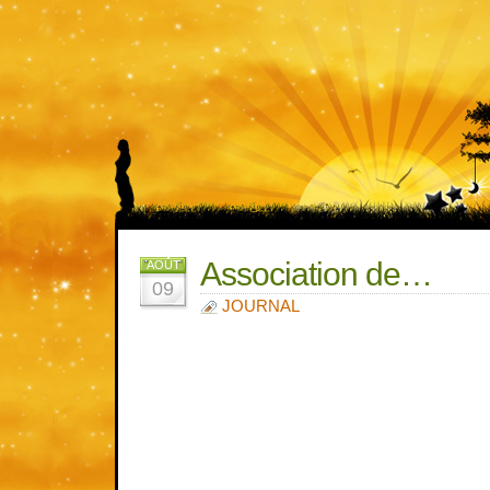
Association de…
AOÛT
09
JOURNAL