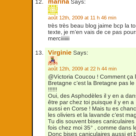
marina
Says:
août 12th, 2009 at 11 h 46 min
très très beau blog jaime bcp la t
texte, je m’en vais de ce pas pour
merciiiiiii
Virginie
Says:
août 12th, 2009 at 22 h 44 min
@Victoria Coucou ! Comment ça le
Bretagne c’est la Bretagne pas le
!!!!!!
Oui, des Asphodèles il y en a dans
être par chez toi puisque il y en a
aussi en Corse ! Mais tu es cha
les oliviers et la lavande c’est m
Tu dis souvent bises caniculaires
fois chez moi 35° , comme dans le
Donc bises caniculaires aussi et 