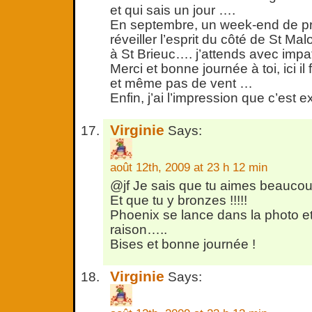
et qui sais un jour ….
En septembre, un week-end de p
réveiller l’esprit du côté de St Mal
à St Brieuc…. j’attends avec impa
Merci et bonne journée à toi, ici il 
et même pas de vent …
Enfin, j’ai l’impression que c’est e
Virginie
Says:
août 12th, 2009 at 23 h 12 min
@jf Je sais que tu aimes beauco
Et que tu y bronzes !!!!!
Phoenix se lance dans la photo et 
raison…..
Bises et bonne journée !
Virginie
Says: