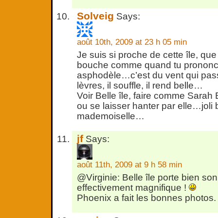
Solveig
Says:
août 10th, 2009 at 23 h 05 min
Je suis si proche de cette île, qu
bouche comme quand tu prononc
asphodèle…c’est du vent qui pass
lèvres, il souffle, il rend belle…
Voir Belle île, faire comme Sarah 
ou se laisser hanter par elle…joli b
mademoiselle…
jf
Says:
août 11th, 2009 at 9 h 58 min
@Virginie: Belle île porte bien so
effectivement magnifique !
Phoenix a fait les bonnes photos.