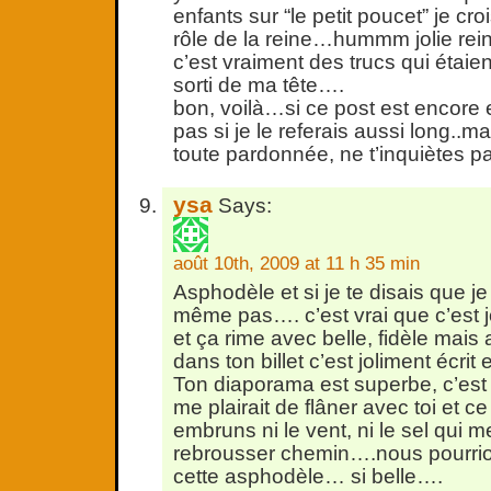
enfants sur “le petit poucet” je croi
rôle de la reine…hummm jolie rei
c’est vraiment des trucs qui étai
sorti de ma tête….
bon, voilà…si ce post est encore e
pas si je le referais aussi long..mai
toute pardonnée, ne t’inquiètes p
ysa
Says:
août 10th, 2009 at 11 h 35 min
Asphodèle et si je te disais que j
même pas…. c’est vrai que c’est j
et ça rime avec belle, fidèle mais a
dans ton billet c’est joliment écrit e
Ton diaporama est superbe, c’est u
me plairait de flâner avec toi et ce
embruns ni le vent, ni le sel qui m
rebrousser chemin….nous pourrions
cette asphodèle… si belle….