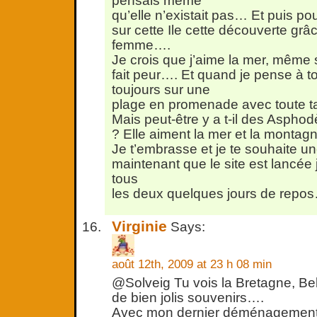
pensais même
qu’elle n’existait pas… Et puis pou
sur cette Ile cette découverte grâ
femme….
Je crois que j’aime la mer, même 
fait peur…. Et quand je pense à toi
toujours sur une
plage en promenade avec toute ta p
Mais peut-être y a t-il des Asphod
? Elle aiment la mer et la monta
Je t’embrasse et je te souhaite un
maintenant que le site est lancée
tous
les deux quelques jours de repos
Virginie
Says:
août 12th, 2009 at 23 h 08 min
@Solveig Tu vois la Bretagne, Bell
de bien jolis souvenirs….
Avec mon dernier déménagement,