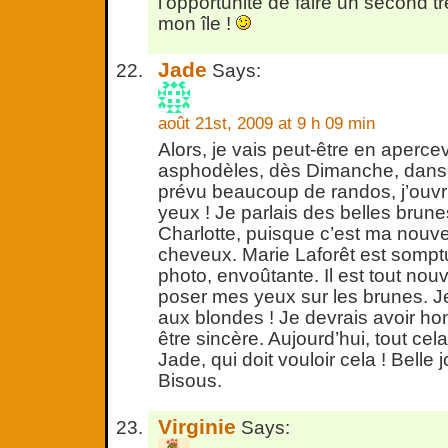
l’opportunité de faire un second trè
mon île !
Jade
Says:
août 21st, 2009 at 9 h 09 min
Alors, je vais peut-être en aperce
asphodèles, dès Dimanche, dans le
prévu beaucoup de randos, j’ouvr
yeux ! Je parlais des belles brun
Charlotte, puisque c’est ma nouve
cheveux. Marie Laforêt est sompt
photo, envoûtante. Il est tout no
poser mes yeux sur les brunes. Je
aux blondes ! Je devrais avoir ho
être sincère. Aujourd’hui, tout cel
Jade, qui doit vouloir cela ! Belle 
Bisous.
Virginie
Says: