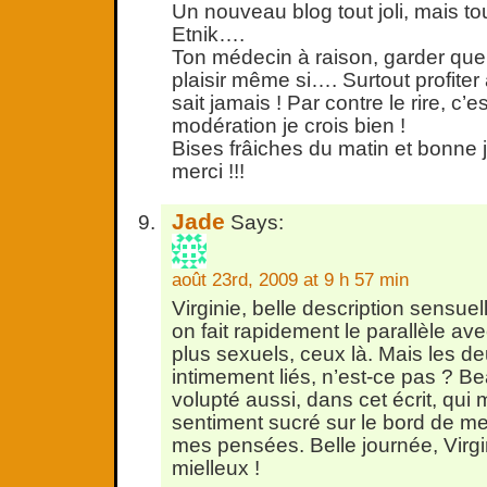
Un nouveau blog tout joli, mais t
Etnik….
Ton médecin à raison, garder qu
plaisir même si…. Surtout profite
sait jamais ! Par contre le rire, c’e
modération je crois bien !
Bises frâiches du matin et bonne 
merci !!!
Jade
Says:
août 23rd, 2009 at 9 h 57 min
Virginie, belle description sensuel
on fait rapidement le parallèle ave
plus sexuels, ceux là. Mais les d
intimement liés, n’est-ce pas ? 
volupté aussi, dans cet écrit, qui
sentiment sucré sur le bord de me
mes pensées. Belle journée, Virgi
mielleux !