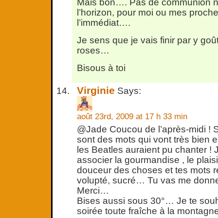
Mais bon…. Pas de communion ni
l’horizon, pour moi ou mes proch
l’immédiat….
Je sens que je vais finir par y goû
roses…
Bisous à toi
Virginie
Says:
août 23rd, 2009 at 17 h 33 min
@Jade Coucou de l’après-midi ! S
sont des mots qui vont très bien
les Beatles auraient pu chanter ! 
associer la gourmandise , le plaisi
douceur des choses et tes mots ré
volupté, sucré… Tu vas me donne
Merci…
Bises aussi sous 30°… Je te souh
soirée toute fraîche à la montag