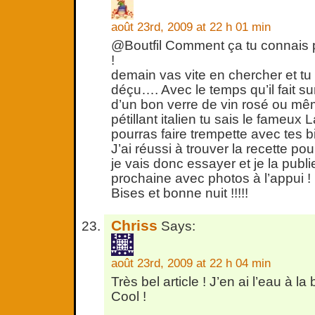
août 23rd, 2009 at 22 h 01 min
@Boutfil Comment ça tu connais pa
!
demain vas vite en chercher et tu
déçu…. Avec le temps qu’il fait sur
d’un bon verre de vin rosé ou mê
pétillant italien tu sais le fameux
pourras faire trempette avec tes bi
J’ai réussi à trouver la recette po
je vais donc essayer et je la publ
prochaine avec photos à l’appui !
Bises et bonne nuit !!!!!
Chriss
Says:
août 23rd, 2009 at 22 h 04 min
Très bel article ! J’en ai l’eau à la
Cool !