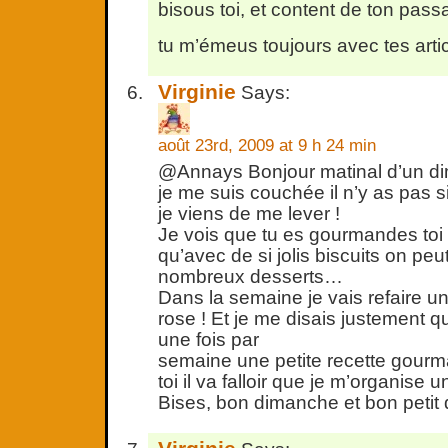
bisous toi, et content de ton pas
tu m’émeus toujours avec tes arti
Virginie
Says:
août 23rd, 2009 at 9 h 24 min
@Annays Bonjour matinal d’un d
je me suis couchée il n’y as pas s
je viens de me lever !
Je vois que tu es gourmandes toi a
qu’avec de si jolis biscuits on peut
nombreux desserts…
Dans la semaine je vais refaire un
rose ! Et je me disais justement q
une fois par
semaine une petite recette go
toi il va falloir que je m’organise u
Bises, bon dimanche et bon petit d