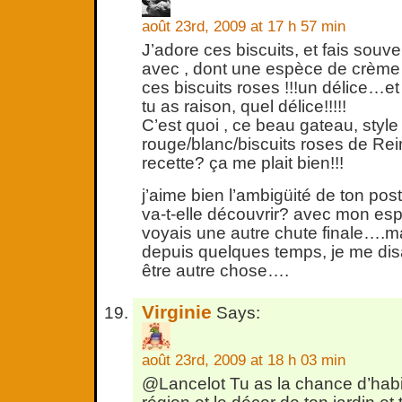
août 23rd, 2009 at 17 h 57 min
J’adore ces biscuits, et fais souv
avec , dont une espèce de crème
ces biscuits roses !!!un délice…et
tu as raison, quel délice!!!!!
C’est quoi , ce beau gateau, style
rouge/blanc/biscuits roses de Re
recette? ça me plait bien!!!
j’aime bien l’ambigüité de ton pos
va-t-elle découvrir? avec mon espr
voyais une autre chute finale….mai
depuis quelques temps, je me dis
être autre chose….
Virginie
Says:
août 23rd, 2009 at 18 h 03 min
@Lancelot Tu as la chance d’habit