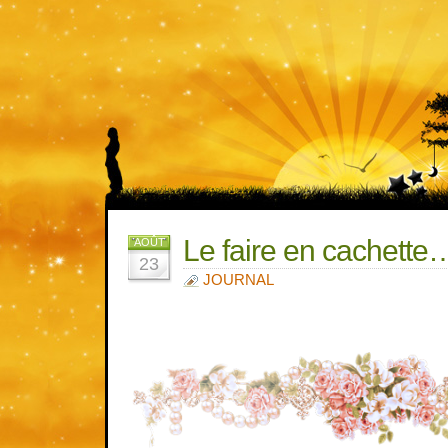
Le faire en cachette
AOÛT
23
JOURNAL