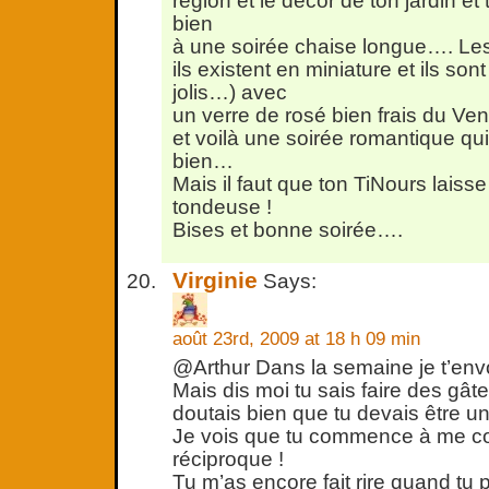
région et le décor de ton jardin et 
bien
à une soirée chaise longue…. Les p
ils existent en miniature et ils son
jolis…) avec
un verre de rosé bien frais du Ve
et voilà une soirée romantique 
bien…
Mais il faut que ton TiNours laiss
tondeuse !
Bises et bonne soirée….
Virginie
Says:
août 23rd, 2009 at 18 h 09 min
@Arthur Dans la semaine je t’envoi
Mais dis moi tu sais faire des gâ
doutais bien que tu devais être u
Je vois que tu commence à me con
réciproque !
Tu m’as encore fait rire quand tu p