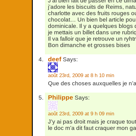
J’ai bien fait de passer en ce di
j’adore les biscuits de Reims, nat
charlotte avec des fruits rouges 
chocolat… Un bien bel article pou
dominicale. Il y a quelques blogs 
je mettais un billet dans une rub
Il va falloir que je retrouve un ry
Bon dimanche et grosses bises
deef
Says:
août 23rd, 2009 at 8 h 10 min
Que des choses auxquelles je n’a
Philippe
Says:
août 23rd, 2009 at 9 h 09 min
J’y ai pas droit mais je craque to
le doc m’a dit faut craquer mon ga