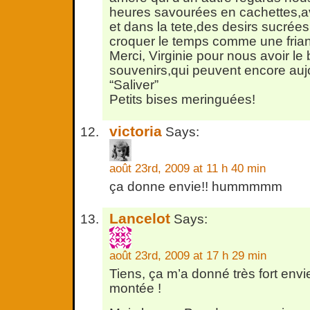
heures savourées en cachettes,a
et dans la tete,des desirs sucrées
croquer le temps comme une fri
Merci, Virginie pour nous avoir le
souvenirs,qui peuvent encore aujo
“Saliver”
Petits bises meringuées!
victoria
Says:
août 23rd, 2009 at 11 h 40 min
ça donne envie!! hummmmm
Lancelot
Says:
août 23rd, 2009 at 17 h 29 min
Tiens, ça m’a donné très fort env
montée !