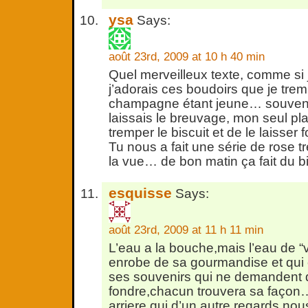
ysa
Says:
août 23rd, 2009 at 10 h 40 min
Quel merveilleux texte, comme si j
j’adorais ces boudoirs que je tre
champagne étant jeune… souvent d
laissais le breuvage, mon seul pla
tremper le biscuit et de le laisser 
Tu nous a fait une série de rose t
la vue… de bon matin ça fait du b
esquisse
Says:
août 23rd, 2009 at 11 h 11 min
L’eau a la bouche,mais l’eau de “v
enrobe de sa gourmandise et qui 
ses souvenirs qui ne demandent 
fondre,chacun trouvera sa façon…
arriere qui d’un autre regards no