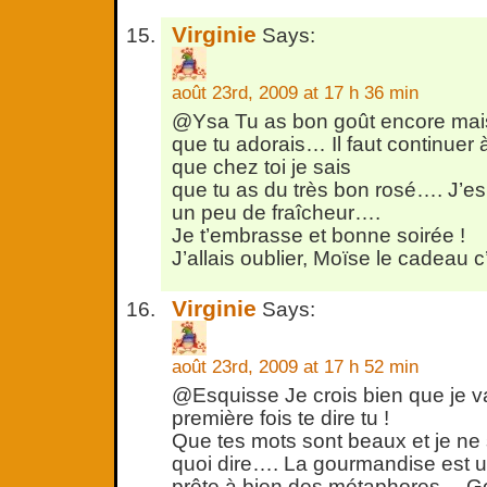
Virginie
Says:
août 23rd, 2009 at 17 h 36 min
@Ysa Tu as bon goût encore mais
que tu adorais… Il faut continuer à
que chez toi je sais
que tu as du très bon rosé…. J’es
un peu de fraîcheur….
Je t’embrasse et bonne soirée !
J’allais oublier, Moïse le cadeau c
Virginie
Says:
août 23rd, 2009 at 17 h 52 min
@Esquisse Je crois bien que je va
première fois te dire tu !
Que tes mots sont beaux et je ne
quoi dire…. La gourmandise est un 
prête à bien des métaphores… G