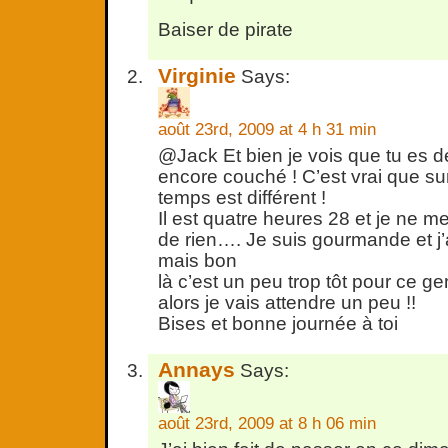
Baiser de pirate
Virginie
Says:
août 23rd, 2009 at 4 h 31 min
@Jack Et bien je vois que tu es d
encore couché ! C’est vrai que su
temps est différent !
Il est quatre heures 28 et je ne 
de rien…. Je suis gourmande et j
mais bon
là c’est un peu trop tôt pour ce gen
alors je vais attendre un peu !!
Bises et bonne journée à toi
Annays
Says:
août 23rd, 2009 at 8 h 06 min