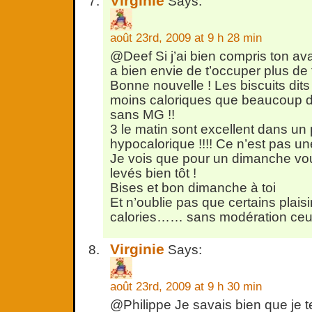
Virginie
Says:
août 23rd, 2009 at 9 h 28 min
@Deef Si j’ai bien compris ton avan
a bien envie de t’occuper plus de
Bonne nouvelle ! Les biscuits dits 
moins caloriques que beaucoup d’
sans MG !!
3 le matin sont excellent dans un 
hypocalorique !!!! Ce n’est pas un
Je vois que pour un dimanche vo
levés bien tôt !
Bises et bon dimanche à toi
Et n’oublie pas que certains plaisi
calories…… sans modération ceux 
Virginie
Says:
août 23rd, 2009 at 9 h 30 min
@Philippe Je savais bien que je te 