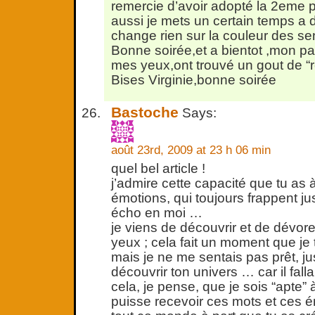
remercie d’avoir adopté la 2eme
aussi je mets un certain temps a 
change rien sur la couleur des s
Bonne soirée,et a bientot ,mon pa
mes yeux,ont trouvé un gout de “r
Bises Virginie,bonne soirée
Bastoche
Says:
août 23rd, 2009 at 23 h 06 min
quel bel article !
j’admire cette capacité que tu as 
émotions, qui toujours frappent ju
écho en moi …
je viens de découvrir et de dévore
yeux ; cela fait un moment que je 
mais je ne me sentais pas prêt, ju
découvrir ton univers … car il fall
cela, je pense, que je sois “apte” à
puisse recevoir ces mots et ces é