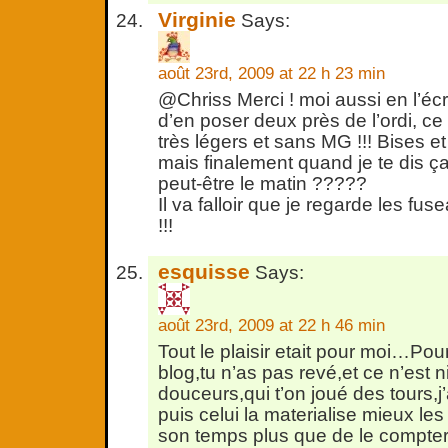
Virginie
Says:
août 23rd, 2009 at 22 h 23 min
@Chriss Merci ! moi aussi en l’écr
d’en poser deux près de l’ordi, ce
très légers et sans MG !!! Bises e
mais finalement quand je te dis ça
peut-être le matin ?????
Il va falloir que je regarde les fu
!!!
esquisse
Says:
août 23rd, 2009 at 22 h 46 min
Tout le plaisir etait pour moi…Pou
blog,tu n’as pas revé,et ce n’est ni
douceurs,qui t’on joué des tours,j
puis celui la materialise mieux le
son temps plus que de le compte