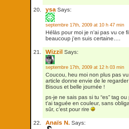
ysa
Says:
septembre 17th, 2009 at 10 h 47 min
Hélàs pour moi je n’ai pas vu ce fi
beaucoup j’en suis certaine….
Wizzil
Says:
septembre 17th, 2009 at 12 h 03 min
Coucou, heu moi non plus pas vu c
article donne envie de le regarde
Bisous et belle journée !
ps-je ne sais pas si tu “es” tag ou
t’ai taguée en couleur, sans obli
sûr, c’est pour rire
Anaïs N.
Says: