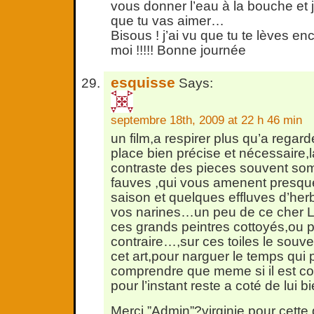
vous donner l’eau à la bouche et 
que tu vas aimer…
Bisous ! j’ai vu que tu te lèves en
moi !!!!! Bonne journée
esquisse
Says:
septembre 18th, 2009 at 22 h 46 min
un film,a respirer plus qu’a regar
place bien précise et nécessaire,
contraste des pieces souvent som
fauves ,qui vous amenent presqu
saison et quelques effluves d’herb
vos narines…un peu de ce cher L
ces grands peintres cottoyés,ou p
contraire…,sur ces toiles le souve
cet art,pour narguer le temps qui p
comprendre que meme si il est com
pour l’instant reste a coté de lui 
Merci,”Admin”?virginie,pour cette g