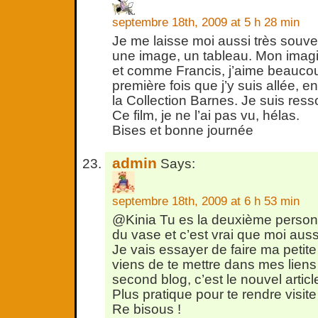
septembre 18th, 2009 at 5 h 28 min
Je me laisse moi aussi très souv
une image, un tableau. Mon imag
et comme Francis, j’aime beauco
première fois que j’y suis allée, e
la Collection Barnes. Je suis ress
Ce film, je ne l’ai pas vu, hélas.
Bises et bonne journée
admin
Says:
septembre 18th, 2009 at 6 h 53 min
@Kinia Tu es la deuxième person
du vase et c’est vrai que moi auss
Je vais essayer de faire ma petite
viens de te mettre dans mes liens
second blog, c’est le nouvel articl
Plus pratique pour te rendre visit
Re bisous !