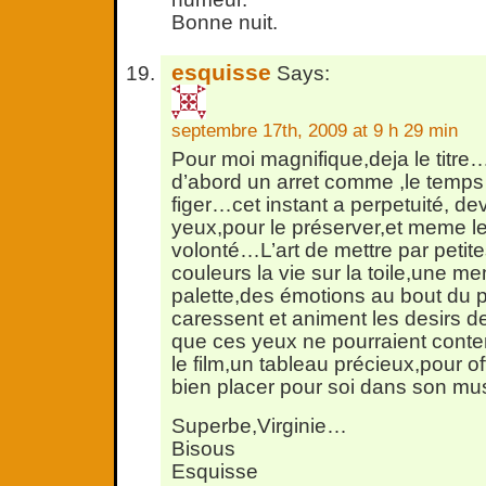
Bonne nuit.
esquisse
Says:
septembre 17th, 2009 at 9 h 29 min
Pour moi magnifique,deja le titr
d’abord un arret comme ,le temps q
figer…cet instant a perpetuité, de
yeux,pour le préserver,et meme 
volonté…L’art de mettre par petit
couleurs la vie sur la toile,une m
palette,des émotions au bout du 
caressent et animent les desirs d
que ces yeux ne pourraient con
le film,un tableau précieux,pour off
bien placer pour soi dans son mu
Superbe,Virginie…
Bisous
Esquisse