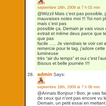
septembre 18th, 2009 at 7 h 02 min
@Wizzil Mais c’est pas possible, j
mauvaises notes moi !!! Toi non pl
mais c’est pas
possible ça. Demain je vais vous 
extrait et même deux parce que t
que pas
facile ….. Je viendrais te voir cet 
remercie pour le tag, j’adore cett
lumineuse
très “air du temps” et oui c’est l’au
Bisous et belle journée !!!!
admin
Says:
septembre 18th, 2009 at 7 h 06 min
@Annais Bonjour ! Bon, je vais f
de ceux qui n’ont pas encore vu le fil
Demain, un petit essai en mettant 