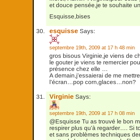
et douce pensée,je te souhaite un
Esquisse,bises
esquisse
Says:
septembre 19th, 2009 at 17 h 48 min
gros bisous Virginie,je viens de c
le gouter je viens te remercier po
présence chez elle …
A demain,j’essaierai de me mettre
l’écran…pop corn,glaces…non?
Virginie
Says:
septembre 19th, 2009 at 17 h 08 min
@Esquisse Tu as trouvé le bon mo
respirer plus qu’à regarder…. Si t
et sans problèmes techniques dem