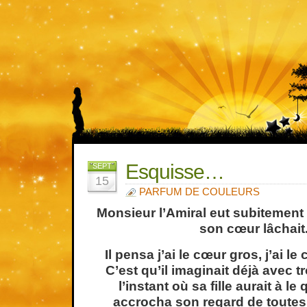
Esquisse…
SEPT
15
PARFUM DE COULEURS
Monsieur l’Amiral eut subitement
son cœur lâchait
Il pensa j’ai le cœur gros, j’ai l
C’est qu’il imaginait déjà avec t
l’instant où sa fille aurait à le q
accrocha son regard de toutes