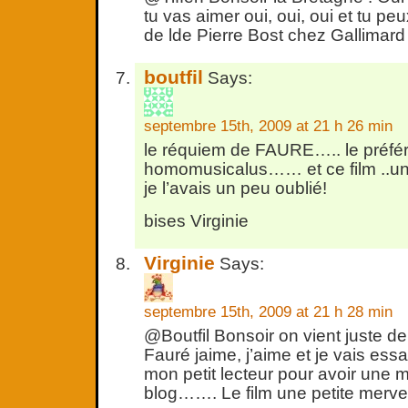
tu vas aimer oui, oui, oui et tu peux
de lde Pierre Bost chez Gallimard !!
boutfil
Says:
septembre 15th, 2009 at 21 h 26 min
le réquiem de FAURE….. le préfé
homomusicalus…… et ce film ..une
je l’avais un peu oublié!
bises Virginie
Virginie
Says:
septembre 15th, 2009 at 21 h 28 min
@Boutfil Bonsoir on vient juste de 
Fauré jaime, j’aime et je vais ess
mon petit lecteur pour avoir une 
blog……. Le film une petite merveill