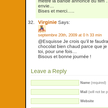
mettre la bande annonce du film
envie…
Bises et merci…..
Virginie
Says:
septembre 20th, 2009 at 0 h 33 min
@Esquisse Je crois qu’il te faudra
chocolat bien chaud parce que je
toi, pour une fois…
Bisous et bonne journée !
Leave a Reply
Name
(required)
Mail
(will not be 
Website