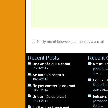
Notify me of followup comments via e-mail
Recent Posts
Recent
Une année qui s’enfuit
Rituit
: J
poète cha
01-01-2015
75-...
Se faire un chemin
10-12-2014
Eric07
: B
hasard su
Ne pas contrer le courant
que J'ai...
03-26-2014
balcaen
:
Une année de plus !
personne q
01-01-2014
de la...
La Force est avec moi