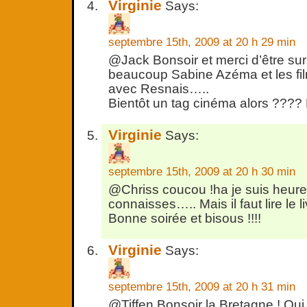
Virginie
Says:
septembre 15th, 2009 at 20 h 29 min
@Jack Bonsoir et merci d’être sur 
beaucoup Sabine Azéma et les film
avec Resnais…..
Bientôt un tag cinéma alors ???? 
Virginie
Says:
septembre 15th, 2009 at 20 h 30 min
@Chriss coucou !ha je suis heure
connaisses….. Mais il faut lire le li
Bonne soirée et bisous !!!!
Virginie
Says:
septembre 15th, 2009 at 20 h 31 min
@Tiffen Bonsoir la Bretagne ! Oui il