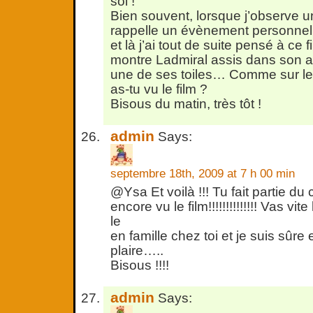
soi !
Bien souvent, lorsque j’observe u
rappelle un évènement personnel 
et là j’ai tout de suite pensé à c
montre Ladmiral assis dans son at
une de ses toiles… Comme sur le
as-tu vu le film ?
Bisous du matin, très tôt !
admin
Says:
septembre 18th, 2009 at 7 h 00 min
@Ysa Et voilà !!! Tu fait partie du
encore vu le film!!!!!!!!!!!!!! Vas vit
le
en famille chez toi et je suis sûre e
plaire…..
Bisous !!!!
admin
Says: