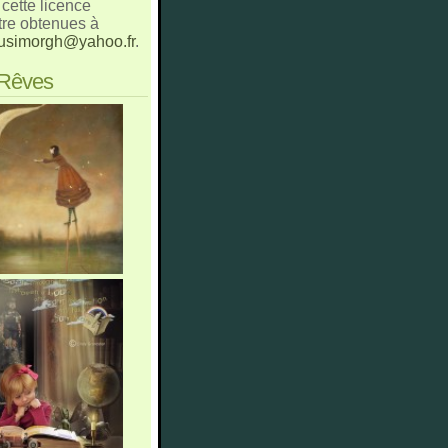
cette licence
tre obtenues à
usimorgh@yahoo.fr
.
 Rêves