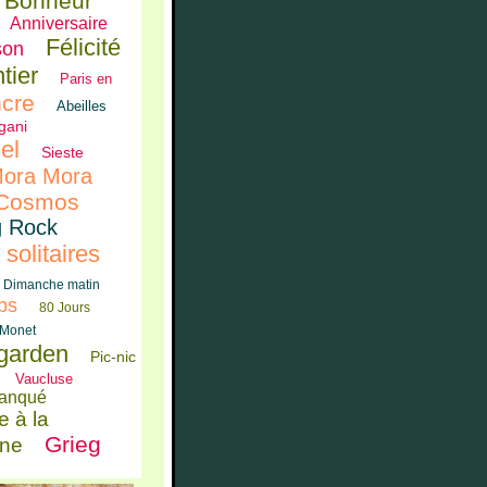
Bonheur
Anniversaire
Félicité
son
tier
Paris en
cre
Abeilles
gani
el
Sieste
ora Mora
Cosmos
g Rock
 solitaires
Dimanche matin
ps
80 Jours
Monet
'garden
Pic-nic
Vaucluse
anqué
e à la
Grieg
ne