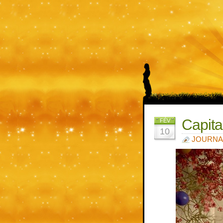
Capit
FÉV
10
JOURNA