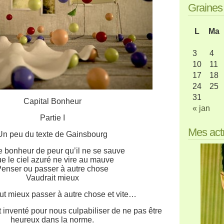
Graine
L
Ma
3
4
10
11
17
18
24
25
31
Capital Bonheur
« jan
Partie I
Mes act
Un peu du texte de Gainsbourg
le bonheur de peur qu’il ne se sauve
e le ciel azuré ne vire au mauve
enser ou passer à autre chose
Vaudrait mieux
aut mieux passer à autre chose et vite…
 inventé pour nous culpabiliser de ne pas être
heureux dans la norme.