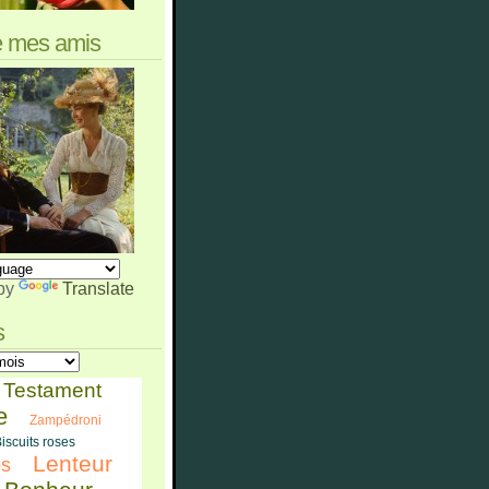
e mes amis
by
Translate
s
Testament
e
Zampédroni
iscuits roses
Lenteur
ps