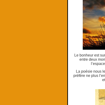
Le bonheur est su
entre deux mond
l’espace
La poésie nous le 
préfère ne plus l’en
e