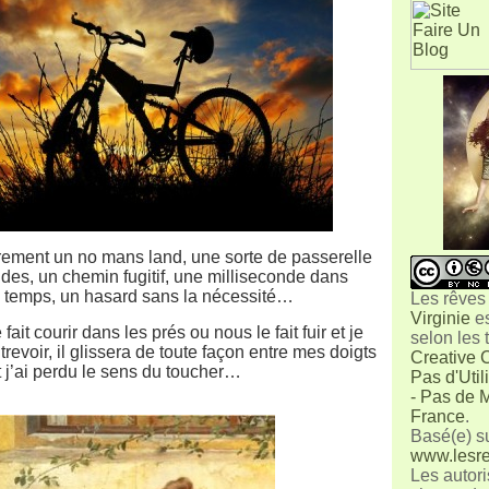
rement un no mans land, une sorte de passerelle
es, un chemin fugitif, une milliseconde dans
 temps, un hasard sans la nécessité…
Les rêves
Virginie
e
fait courir dans les prés ou nous le fait fuir et je
selon les
trevoir, il glissera de toute façon entre mes doigts
Creative 
t j’ai perdu le sens du toucher…
Pas d'Uti
- Pas de M
France
.
Basé(e) s
www.lesre
Les autori