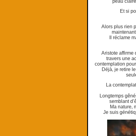
peau clair
Et si p
Alors plus rien p
maintenant 
Il réclame ma
Aristote affirme
travers une ac
contemplation pour
Déjà, je retire 
seul
La contemplati
Longtemps gênée p
semblant d’ê
Ma nature, 
Je suis génétiq