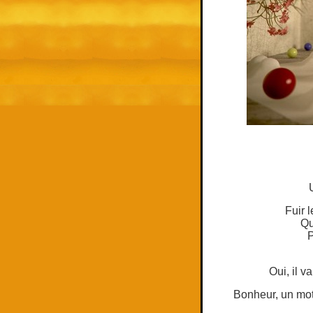
Fuir 
Qu
P
Oui, il v
Bonheur, un mot