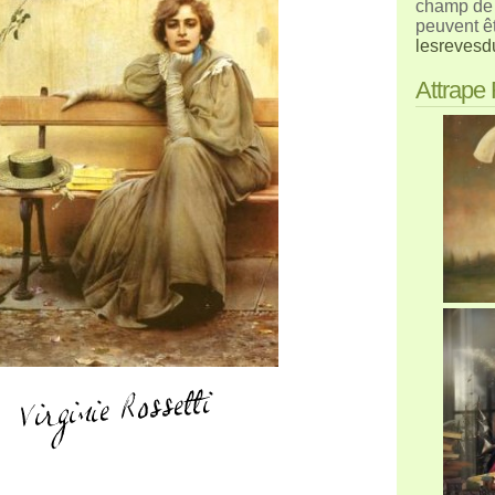
champ de 
peuvent ê
lesrevesd
Attrape