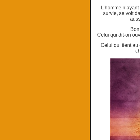
L’homme n’ayant p
survie, se voit d
auss
Bonh
Celui qui dit-on ouv
Celui qui tient au
ch