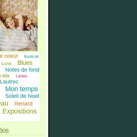
e coeur
Bouts de
Blues
 Luna
Notes de fond
 tête
Lames
Lautrec
Mon temps
Soleil de Noel
eau
Renard
Expositions
éos