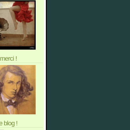
merci !
 blog !