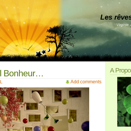
Les rêve
Virginie,
A Propo
al Bonheur…
L
Add comments