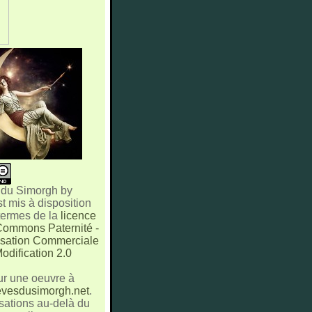
 du Simorgh
by
st mis à disposition
 termes de la
licence
Commons Paternité -
lisation Commerciale
odification 2.0
ur une oeuvre à
vesdusimorgh.net
.
sations au-delà du