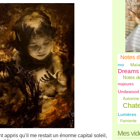
Notes d
Maïa
moi
Dreams
Notes de
majeures
Undewood
Automne
Chat
Lumières
Farniente
Mes vid
appris qu’il me restait un énorme capital soleil,