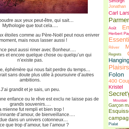
Simorgh
Jonathan
Carl Lar
Parmen
poudre aux yeux peut-être, qui sait…
Mythologie que tout cela….
En
Août
Herbert Pa
aux étoiles comme au Père-Noël peut nous enivrer
Essenti
moment, mais nous lasser aussi !
M
Rêver
nce peut aussi rimer avec Bonheur….
Regrets
urs et encore quelque chose ou quelqu’un qui
Hangin
n’existe pas.
Plaisirs
e, éphémère qui nous fait perdre du temps…
Folon
rait sans doute plus utile à poursuivre d’autres
ambitions.
400 Cou
Kristel
J’ai grandit et je sais, un peu.
Secret
une enfance ou le rêve est exclu ne laisse pas de
Moustaki
grands souvenirs….
Garçon m
a mienne fut rempli et bien trop !
Esquiss
innante d’amour, de bienveillance….
campag
due dans un univers cotonneux…
Pialat
ce que trop d’amour, tue l’amour ?