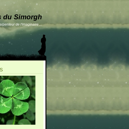
s du Simorgh
 arpenteur de l'imaginaire…
s