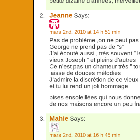
petite dizaine d’années, merveill
Jeanne
Says:
mars 2nd, 2010 at 14 h 51 min
Pas de problème ,on ne peut pas c
George ne prend pas de “s”
J’ai écouté aussi , très souvent ” l
vieux Joseph ” et pleins d’autres
Ce n’est pas un chanteur très ” ton
laisse de douces mélodies
J’admire la discrétion de ce vieu
et tu lui rend un joli hommage
bises ensoleillées qui nous donnen
de nos maisons encore un peu fr
Mahie
Says:
mars 2nd, 2010 at 16 h 45 min