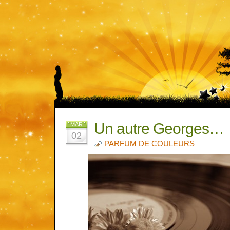
Un autre Georges…
MAR
02
PARFUM DE COULEURS