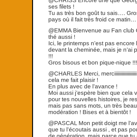
@CHRISS Encore une que George
ses filets !
Tu as très bon goût tu sais…. Gro
pays où il fait très froid ce matin…
@EMMA Bienvenue au Fan club G
thé aussi !
Ici, le printemps n’est pas encore l
devant la cheminée, mais je n’ai
!!!
Gros bisous et bon pique-nique !!!
@CHARLES Merci, merciiiiiiiiiiiiiiiii
cela me fait plaisir !
En plus avec de l’avance !
Moi aussi j’espère bien que cela v
pour tes nouvelles histoires, je re
mais pas sans mots, un très beau l
modération ! Bises et à bientôt !
@PASCAL Mon petit doigt me l’avait
que tu l’écoutais aussi , et pas p
de génération, mais parce que tu