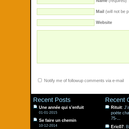
Name
(required)
Mail
(will not be 
Website
Notify me of followup comments via e-mail
Recent Posts
Recent
Une année qui s’enfuit
Rituit
: J
poète cha
01-01-2015
75-...
Se faire un chemin
10-12-2014
Eric07
: B