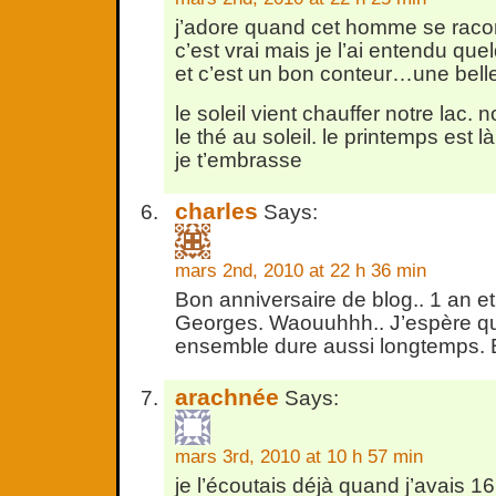
j’adore quand cet homme se raco
c’est vrai mais je l’ai entendu quel
et c’est un bon conteur…une bell
le soleil vient chauffer notre lac. 
le thé au soleil. le printemps est l
je t’embrasse
charles
Says:
mars 2nd, 2010 at 22 h 36 min
Bon anniversaire de blog.. 1 an e
Georges. Waouuhhh.. J’espère qu
ensemble dure aussi longtemps. Bi
arachnée
Says:
mars 3rd, 2010 at 10 h 57 min
je l’écoutais déjà quand j’avais