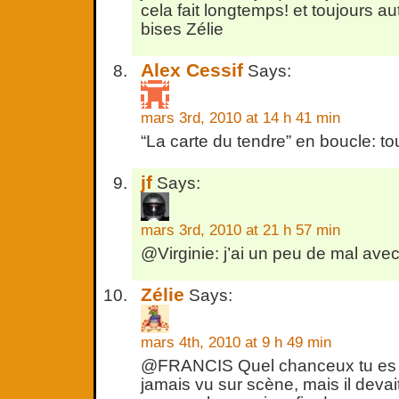
cela fait longtemps! et toujours aut
bises Zélie
Alex Cessif
Says:
mars 3rd, 2010 at 14 h 41 min
“La carte du tendre” en boucle: tou
jf
Says:
mars 3rd, 2010 at 21 h 57 min
@Virginie: j’ai un peu de mal ave
Zélie
Says:
mars 4th, 2010 at 9 h 49 min
@FRANCIS Quel chanceux tu es ! 
jamais vu sur scène, mais il devai