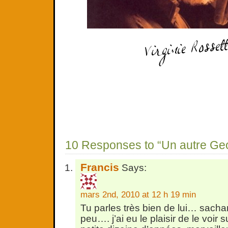
10 Responses to “Un autre G
Francis
Says:
mars 2nd, 2010 at 12 h 19 min
Tu parles très bien de lui… sachant
peu…. j’ai eu le plaisir de le voir 