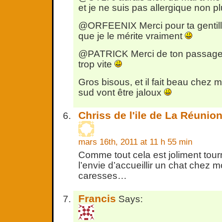
et je ne suis pas allergique non pl
@ORFEENIX Merci pour ta gentill
que je le mérite vraiment
@PATRICK Merci de ton passage 
trop vite
Gros bisous, et il fait beau chez 
sud vont être jaloux
Chriss de l'ile de La Réunio
mars 16th, 2011 at 11 h 55 min
Comme tout cela est joliment tou
l’envie d’accueillir un chat chez m
caresses…
Francis
Says: