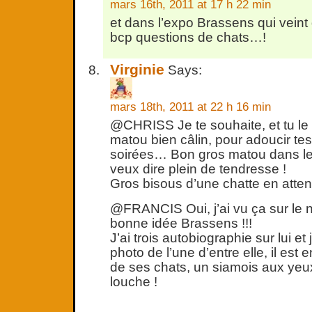
mars 16th, 2011 at 17 h 22 min
et dans l’expo Brassens qui veint de
bcp questions de chats…!
Virginie
Says:
mars 18th, 2011 at 22 h 16 min
@CHRISS Je te souhaite, et tu le 
matou bien câlin, pour adoucir te
soirées… Bon gros matou dans le 
veux dire plein de tendresse !
Gros bisous d’une chatte en atten
@FRANCIS Oui, j’ai vu ça sur le n
bonne idée Brassens !!!
J’ai trois autobiographie sur lui et 
photo de l’une d’entre elle, il est 
de ses chats, un siamois aux yeux
louche !