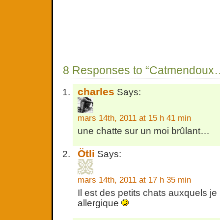
8 Responses to “Catmendoux
charles
Says:
mars 14th, 2011 at 15 h 41 min
une chatte sur un moi brûlant…
Ötli
Says:
mars 14th, 2011 at 17 h 35 min
Il est des petits chats auxquels j
allergique