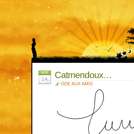
Catmendoux…
MAR
14
ODE AUX AMIS