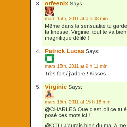
orfeenix
Says:
mars 15th, 2011 at 0 h 08 min
Même dans la sensualité tu garde
ta finesse, Virginie, tout te va bie
magnifique défilé !
Patrick Lucas
Says:
mars 15th, 2011 at 9 h 11 min
Très fort / j’adore ! Kisses
Virginie
Says:
mars 15th, 2011 at 15 h 16 min
@CHARLES Que c’est joli ce tu écr
posé ces mots ici !
@ÖTLI J’aurais bien du mal à me