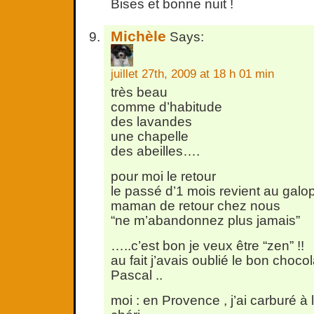
Bises et bonne nuit !
Michèle
Says:
juillet 27th, 2009 at 18 h 01 min
très beau
comme d’habitude
des lavandes
une chapelle
des abeilles….
pour moi le retour
le passé d’1 mois revient au galo
maman de retour chez nous
“ne m’abandonnez plus jamais”
…..c’est bon je veux être “zen” !!
au fait j’avais oublié le bon chocol
Pascal ..
moi : en Provence , j’ai carburé 