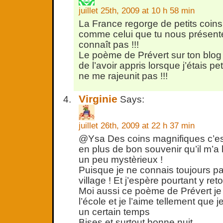
juillet 25th, 2009 at 10 h 58 min
La France regorge de petits coin
comme celui que tu nous présente
connaît pas !!!
Le poème de Prévert sur ton blog 
de l’avoir appris lorsque j’étais pe
ne me rajeunit pas !!!
Virginie
Says:
juillet 26th, 2009 at 22 h 37 min
@Ysa Des coins magnifiques c’est v
en plus de bon souvenir qu’il m’a 
un peu mystèrieux !
Puisque je ne connais toujours p
village ! Et j’espère pourtant y re
Moi aussi ce poème de Prévert je 
l’école et je l’aime tellement que je
un certain temps
Bises et surtout bonne nuit….