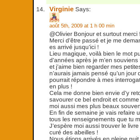
Virginie
Says:
août 5th, 2009 at 1 h 00 min
@Olivier Bonjour et surtout merci 
Merci d’être passé et je me dem
es arrivé jusqu’ici !
Lieu magique, voilà bien le mot p
d’années après je m’en souviens 
et j’aime bien regarder mes petit
n’aurais jamais pensé qu’un jour 
pourrait répondre à mes interrogat
en plus !
Cela me donne bien envie d’y ret
savourer ce bel endroit et comme 
moi aussi mes plus beaux souven
En fin de semaine je vais refaire un
tous les renseignements que tu
J’espère moi aussi trouver le livr
curé des abeilles !
Nous étions arrivés en pleine nuit 