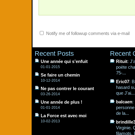
Notify me of followup comments via e-mail
Recent Posts
Recent
Une année qui s’enfuit
Rituit
: J
poète cha
01-01-2015
75-...
Se faire un chemin
10-12-2014
Eric07
: B
hasard su
Ne pas contrer le courant
que J'ai...
03-26-2014
balcaen
:
Une année de plus !
personne q
01-01-2014
de la...
La Force est avec moi
10-02-2013
brindille
Virginie.
filamots. 