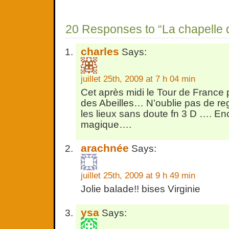
20 Responses to “La chapelle d
charles
Says:
juillet 25th, 2009 at 7 h 04 min
Cet après midi le Tour de France 
des Abeilles… N’oublie pas de re
les lieux sans doute fn 3 D …. En
magique….
arachnée
Says:
juillet 25th, 2009 at 9 h 49 min
Jolie balade!! bises Virginie
ysa
Says: