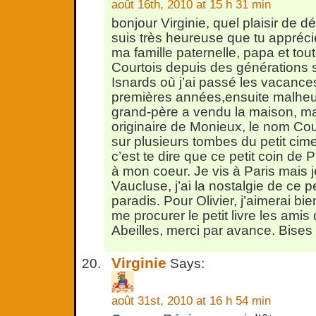
août 16th, 2010 at 15 h 31 min
bonjour Virginie, quel plaisir de dé
suis très heureuse que tu appréci
ma famille paternelle, papa et tout
Courtois depuis des générations 
Isnards où j’ai passé les vacanc
premières années,ensuite malh
grand-père a vendu la maison, ma
originaire de Monieux, le nom Cour
sur plusieurs tombes du petit cime
c’est te dire que ce petit coin de
à mon coeur. Je vis à Paris mais j
Vaucluse, j’ai la nostalgie de ce pe
paradis. Pour Olivier, j’aimerai b
me procurer le petit livre les amis
Abeilles, merci par avance. Bises
Virginie
Says:
août 31st, 2010 at 16 h 54 min