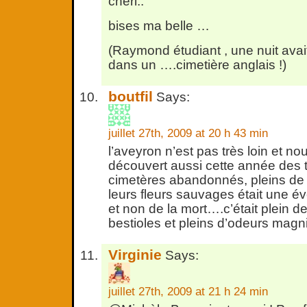
chéri..
bises ma belle …
(Raymond étudiant , une nuit avait
dans un ….cimetière anglais !)
boutfil
Says:
juillet 27th, 2009 at 20 h 43 min
l’aveyron n’est pas très loin et n
découvert aussi cette année des t
cimetères abandonnés, pleins de
leurs fleurs sauvages était une év
et non de la mort….c’était plein d
bestioles et pleins d’odeurs magn
Virginie
Says:
juillet 27th, 2009 at 21 h 24 min