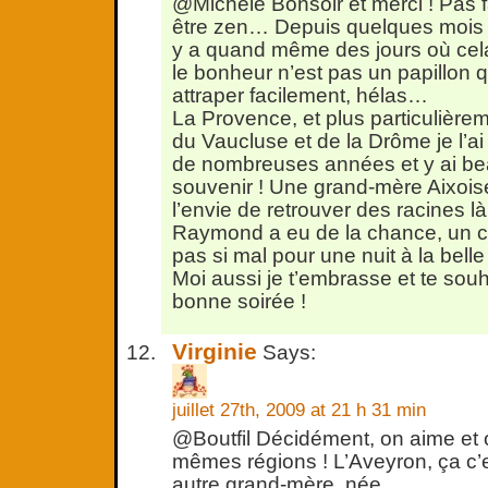
@Michèle Bonsoir et merci ! Pas f
être zen… Depuis quelques mois je
y a quand même des jours où cela m
le bonheur n’est pas un papillon q
attraper facilement, hélas…
La Provence, et plus particulièrem
du Vaucluse et de la Drôme je l’a
de nombreuses années et y ai b
souvenir ! Une grand-mère Aixoi
l’envie de retrouver des racines 
Raymond a eu de la chance, un ci
pas si mal pour une nuit à la belle 
Moi aussi je t’embrasse et te sou
bonne soirée !
Virginie
Says:
juillet 27th, 2009 at 21 h 31 min
@Boutfil Décidément, on aime et 
mêmes régions ! L’Aveyron, ça c’
autre grand-mère, née