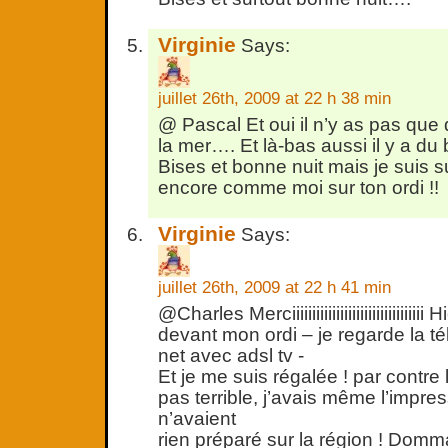
Virginie
Says:
juillet 26th, 2009 at 22 h 38 min
@ Pascal Et oui il n’y as pas que 
la mer…. Et là-bas aussi il y a du 
Bises et bonne nuit mais je suis s
encore comme moi sur ton ordi !!
Virginie
Says:
juillet 26th, 2009 at 22 h 41 min
@Charles Merciiiiiiiiiiiiiiiiiiiiiiiiiiiiiii
devant mon ordi – je regarde la té
net avec adsl tv -
Et je me suis régalée ! par contre
pas terrible, j’avais même l’impres
n’avaient
rien préparé sur la région ! Domm