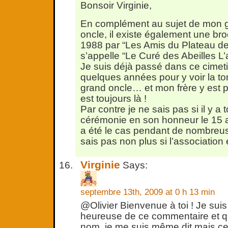
Bonsoir Virginie,
En complément au sujet de mon
oncle, il existe également une br
1988 par “Les Amis du Plateau des
s’appelle “Le Curé des Abeilles L
Je suis déjà passé dans ce cimetiè
quelques années pour y voir la 
grand oncle… et mon frère y est pa
est toujours là !
Par contre je ne sais pas si il y a
cérémonie en son honneur le 15
a été le cas pendant de nombreu
sais pas non plus si l’association
Virginie
Says:
septembre 13th, 2009 at 0 h 13 min
@Olivier Bienvenue à toi ! Je suis
heureuse de ce commentaire et qu
nom, je me suis même dit mais ce