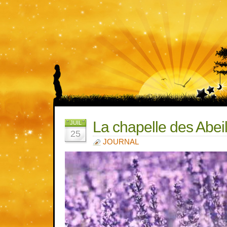
La chapelle des Abeil
JUIL
25
JOURNAL